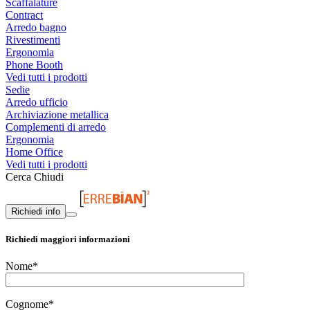
Scaffalature
Contract
Arredo bagno
Rivestimenti
Ergonomia
Phone Booth
Vedi tutti i prodotti
Sedie
Arredo ufficio
Archiviazione metallica
Complementi di arredo
Ergonomia
Home Office
Vedi tutti i prodotti
Cerca
Chiudi
Richiedi info
Richiedi maggiori informazioni
Nome*
Cognome*