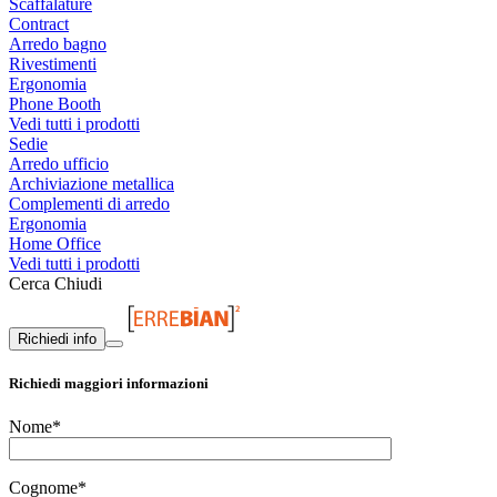
Scaffalature
Contract
Arredo bagno
Rivestimenti
Ergonomia
Phone Booth
Vedi tutti i prodotti
Sedie
Arredo ufficio
Archiviazione metallica
Complementi di arredo
Ergonomia
Home Office
Vedi tutti i prodotti
Cerca
Chiudi
Richiedi info
Richiedi maggiori informazioni
Nome*
Cognome*