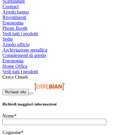
Scaffalature
Contract
Arredo bagno
Rivestimenti
Ergonomia
Phone Booth
Vedi tutti i prodotti
Sedie
Arredo ufficio
Archiviazione metallica
Complementi di arredo
Ergonomia
Home Office
Vedi tutti i prodotti
Cerca
Chiudi
Richiedi info
Richiedi maggiori informazioni
Nome*
Cognome*