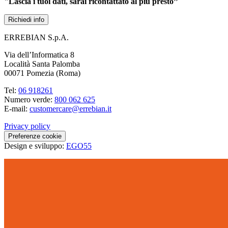
"Lascia i tuoi dati, sarai ricontattato al più presto’’
Richiedi info
ERREBIAN S.p.A.
Via dell’Informatica 8
Località Santa Palomba
00071 Pomezia (Roma)
Tel:
06 918261
Numero verde:
800 062 625
E-mail:
customercare@errebian.it
Privacy policy
Preferenze cookie
Design e sviluppo:
EGO55