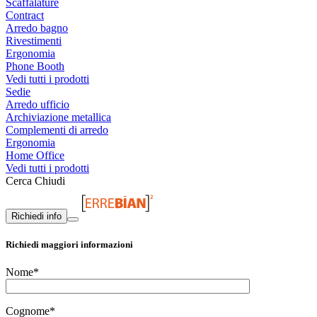
Scaffalature
Contract
Arredo bagno
Rivestimenti
Ergonomia
Phone Booth
Vedi tutti i prodotti
Sedie
Arredo ufficio
Archiviazione metallica
Complementi di arredo
Ergonomia
Home Office
Vedi tutti i prodotti
Cerca
Chiudi
Richiedi info
Richiedi maggiori informazioni
Nome*
Cognome*